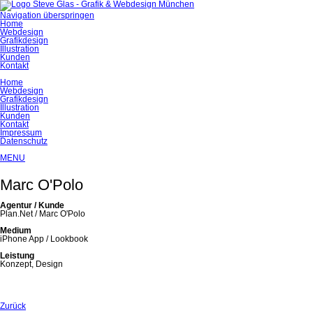
Navigation überspringen
Home
Webdesign
Grafikdesign
Illustration
Kunden
Kontakt
Home
Webdesign
Grafikdesign
Illustration
Kunden
Kontakt
Impressum
Datenschutz
MENU
Marc O'Polo
Agentur / Kunde
Plan.Net / Marc O'Polo
Medium
iPhone App / Lookbook
Leistung
Konzept, Design
Zurück