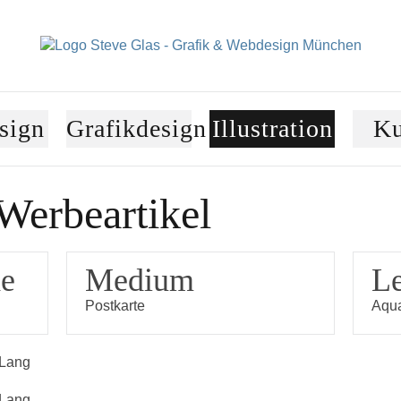
Navigation
sign
Grafikdesign
Illustration
K
überspringen
 Werbeartikel
de
Medium
Le
Postkarte
Aquar